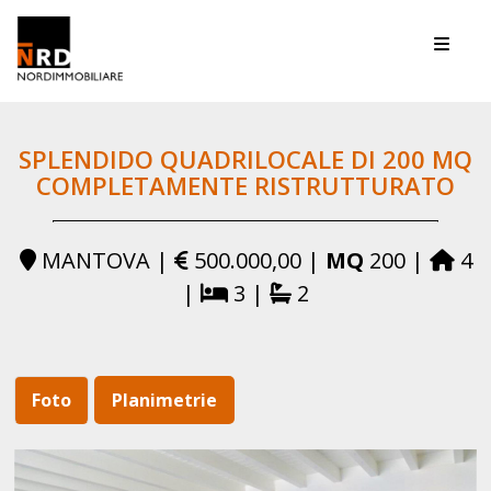
Toggle
SPLENDIDO QUADRILOCALE DI 200 MQ
COMPLETAMENTE RISTRUTTURATO
MANTOVA |
500.000,00 |
MQ
200 |
4
|
3 |
2
Foto
Planimetrie