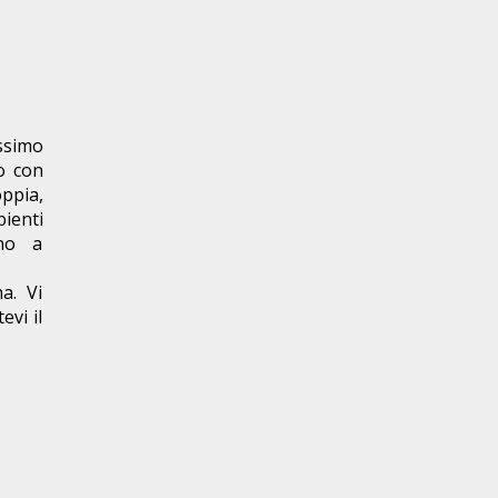
ssimo
o con
ppia,
ienti
gno a
a. Vi
vi il