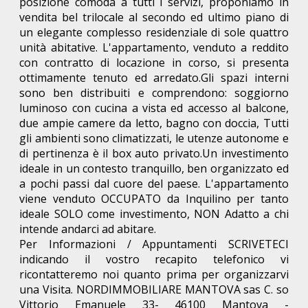
posizione comoda a tutti i servizi, proponiamo in
vendita bel trilocale al secondo ed ultimo piano di
un elegante complesso residenziale di sole quattro
unità abitative. L'appartamento, venduto a reddito
con contratto di locazione in corso, si presenta
ottimamente tenuto ed arredato.Gli spazi interni
sono ben distribuiti e comprendono: soggiorno
luminoso con cucina a vista ed accesso al balcone,
due ampie camere da letto, bagno con doccia, Tutti
gli ambienti sono climatizzati, le utenze autonome e
di pertinenza è il box auto privato.Un investimento
ideale in un contesto tranquillo, ben organizzato ed
a pochi passi dal cuore del paese. L'appartamento
viene venduto OCCUPATO da Inquilino per tanto
ideale SOLO come investimento, NON Adatto a chi
intende andarci ad abitare.
Per Informazioni / Appuntamenti SCRIVETECI
indicando il vostro recapito telefonico vi
ricontatteremo noi quanto prima per organizzarvi
una Visita. NORDIMMOBILIARE MANTOVA sas C. so
Vittorio Emanuele 33- 46100 Mantova -