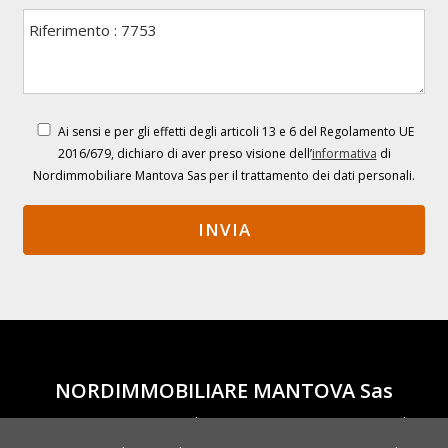
Ai sensi e per gli effetti degli articoli 13 e 6 del Regolamento UE
2016/679, dichiaro di aver preso visione dell’
informativa
di
Nordimmobiliare Mantova Sas per il trattamento dei dati personali.
NORDIMMOBILIARE MANTOVA Sas
Corso Vittorio Emanuele II, 33 - 46100 Mantova - Tel.
0376.329977
- Email:
info@nordimmobiliaremantova.it