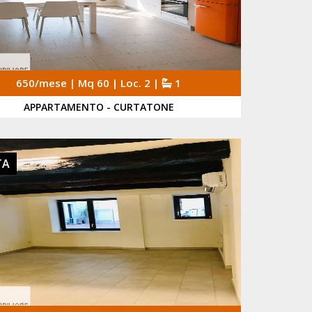
650/mese | Mq 60 | Loc. 2 |
1
APPARTAMENTO - CURTATONE
TA