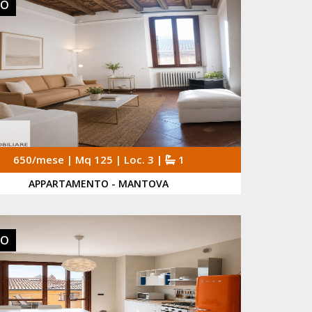
TO
650/mese | Mq 125 | Loc. 3 |
1
APPARTAMENTO - MANTOVA
TO