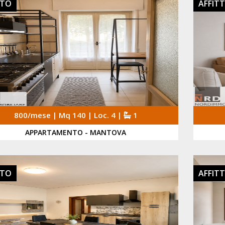
TTO
AFFIT
800/mese | Mq 140 | Loc. 4 |
1
APPARTAMENTO - MANTOVA
TTO
AFFIT