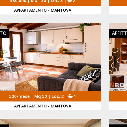
380.000 | Mq 130 | Loc. 3 |
2
APPARTAMENTO - MANTOVA
TTO
AFFIT
520/mese | Mq 50 | Loc. 2 |
1
APPARTAMENTO - MANTOVA