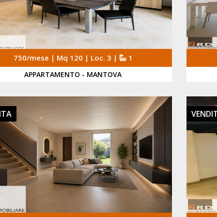
750/mese | Mq 120 | Loc. 3 |
1
APPARTAMENTO - MANTOVA
ITA
VENDI